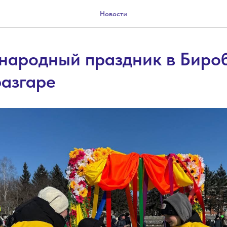
Новости
народный праздник в Биро
разгаре