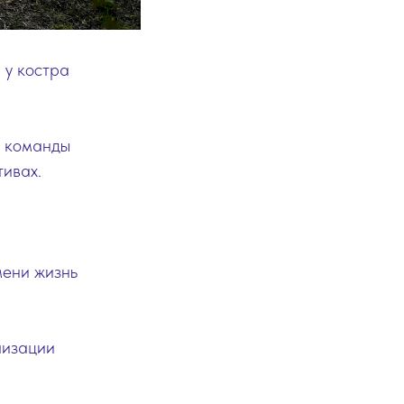
 у костра
в команды
тивах.
мени жизнь
лизации